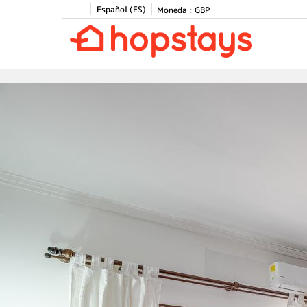
Español (ES)
Moneda :
GBP