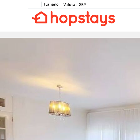
Italiano
Valuta :
GBP