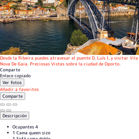
Desde la Ribeira puedes atravesar el puente D. Luís I, y visitar Vila
Nova De Gaia. Preciosas Vistas sobre la ciudad de Oporto.
Comparte
Enlace copiado
Ver fotos
Añadir a favoritos
Comparte
Descripción
Ocupantes
4
1 Cama queen size
1 Sofá cama doble