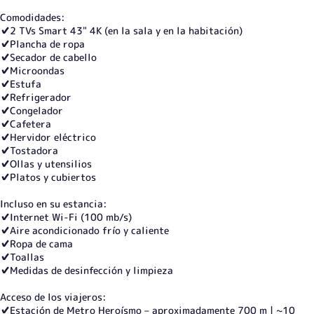
Comodidades:
✔️2 TVs Smart 43" 4K (en la sala y en la habitación)
✔️Plancha de ropa
✔️Secador de cabello
✔️Microondas
✔️Estufa
✔️Refrigerador
✔️Congelador
✔️Cafetera
✔️Hervidor eléctrico
✔️Tostadora
✔️Ollas y utensilios
✔️Platos y cubiertos
Incluso en su estancia:
✔️Internet Wi-Fi (100 mb/s)
✔️Aire acondicionado frío y caliente
✔️Ropa de cama
✔️Toallas
✔️Medidas de desinfección y limpieza
Acceso de los viajeros:
✔️Estación de Metro Heroísmo – aproximadamente 700 m | ~10