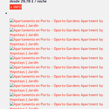
desde
29,
78 £
/ noche
+ INFO