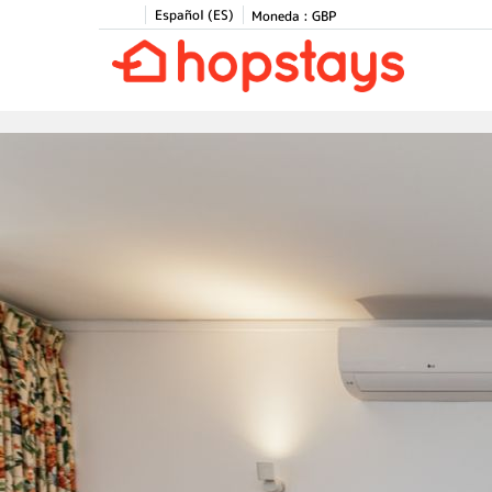
Español (ES)
Moneda :
GBP