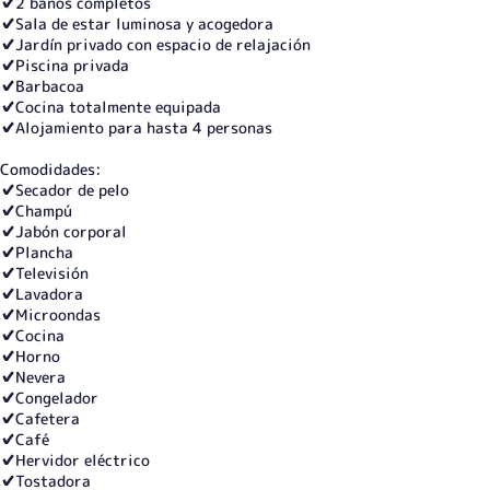
✔️2 baños completos
✔️Sala de estar luminosa y acogedora
✔️Jardín privado con espacio de relajación
✔️Piscina privada
✔️Barbacoa
✔️Cocina totalmente equipada
✔️Alojamiento para hasta 4 personas
Comodidades:
✔️Secador de pelo
✔️Champú
✔️Jabón corporal
✔️Plancha
✔️Televisión
✔️Lavadora
✔️Microondas
✔️Cocina
✔️Horno
✔️Nevera
✔️Congelador
✔️Cafetera
✔️Café
✔️Hervidor eléctrico
✔️Tostadora