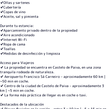
✔️Ollas y sartenes
✔️Cubertería
✔️Copas de vino
✔️Aceite, sal y pimienta
Durante tu estancia:
✔️Aparcamiento privado dentro de la propiedad
✔️Aire acondicionado
✔️Internet Wi-Fi
✔️Ropa de cama
✔️Toallas
✔️Medidas de desinfección y limpieza
Acceso para Viajeros
✔️ La propiedad se encuentra en Castelo de Paiva, en una zona
tranquila rodeada de naturaleza.
✔️ Aeropuerto Francisco Sá Carneiro – aproximadamente 60 km |
~50 min en coche.
✔️ Centro de la ciudad de Castelo de Paiva – aproximadamente 3
km | ~5 min en coche.
✔️ La forma más práctica de llegar es en coche o taxi.
Destacados de la ubicación
✔️ Playas fluviales en la región – entre 3 y 10 km | ~5 a 15 min en