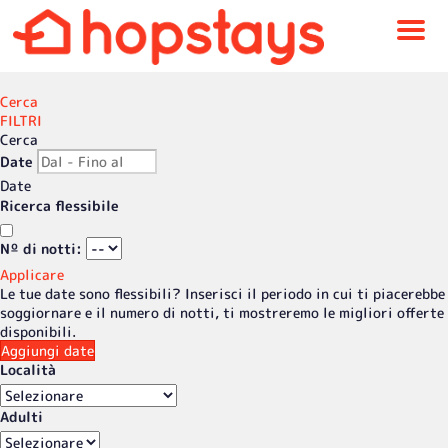
Menu
Cerca
FILTRI
Cerca
Date
Date
Ricerca flessibile
Nº di notti:
Applicare
Le tue date sono flessibili?
Inserisci il periodo in cui ti piacerebbe
soggiornare e il numero di notti, ti mostreremo le migliori offerte
disponibili.
Aggiungi date
Località
Adulti