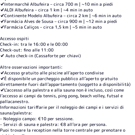
✔️Intermarché Albufeira – circa 700 m | ~10 min a piedi
✔️ALDI Albufeira – circa 1 km | ~4 min in auto
✔️Continente Modelo Albufeira – circa 2 km | ~6 min in auto
✔️Farmácia Alves de Sousa – circa 900 m | ~12 min a piedi
✔️Farmácia Caliços – circa 1,5 km | ~5 min in auto
Accesso ospiti
Check-in: tra le 16:00 e le 00:00
Check-out: fino alle 11:00
✔️ Auto check-in (Cassaforte per chiavi)
Altre osservazioni importanti:
✔️Accesso gratuito alle piscine all'aperto condivise
✔️È disponibile un parcheggio pubblico all'aperto gratuito
direttamente fuori dall'appartamento (soggetto a disponibilità)
✔️L'accesso alla palestra e alla sauna non è incluso, così come
l'accesso ai campi da tennis, ping pong, beach volley, futsal e
pallacanestro.
Informazioni tariffarie per il noleggio dei campi e i servizi di
sauna/palestra:
- Noleggio campo: €10 per sessione.
- Servizi di sauna e palestra: €8 all'ora per persona.
Puoi trovare la reception nella torre centrale per prenotare o