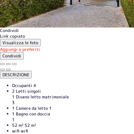
Condividi
Link copiato
Visualizza le foto
Aggiungi a preferiti
Condividi
DESCRIZIONE
Occupanti
4
2 Letti singoli
1 Divano letto matrimoniale
3
1 Camere da letto
1
1 Bagno con doccia
1
52 m²
52 m²
wifi
wifi