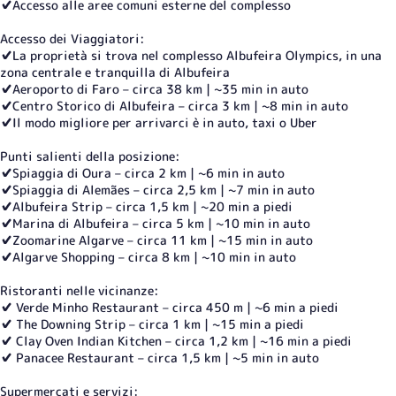
✔️Accesso alle aree comuni esterne del complesso
Accesso dei Viaggiatori:
✔️La proprietà si trova nel complesso Albufeira Olympics, in una
zona centrale e tranquilla di Albufeira
✔️Aeroporto di Faro – circa 38 km | ~35 min in auto
✔️Centro Storico di Albufeira – circa 3 km | ~8 min in auto
✔️Il modo migliore per arrivarci è in auto, taxi o Uber
Punti salienti della posizione:
✔️Spiaggia di Oura – circa 2 km | ~6 min in auto
✔️Spiaggia di Alemães – circa 2,5 km | ~7 min in auto
✔️Albufeira Strip – circa 1,5 km | ~20 min a piedi
✔️Marina di Albufeira – circa 5 km | ~10 min in auto
✔️Zoomarine Algarve – circa 11 km | ~15 min in auto
✔️Algarve Shopping – circa 8 km | ~10 min in auto
Ristoranti nelle vicinanze:
✔️ Verde Minho Restaurant – circa 450 m | ~6 min a piedi
✔️ The Downing Strip – circa 1 km | ~15 min a piedi
✔️ Clay Oven Indian Kitchen – circa 1,2 km | ~16 min a piedi
✔️ Panacee Restaurant – circa 1,5 km | ~5 min in auto
Supermercati e servizi: