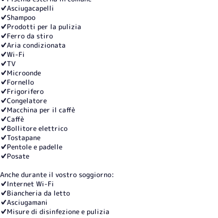
✔️Asciugacapelli
✔️Shampoo
✔️Prodotti per la pulizia
✔️Ferro da stiro
✔️Aria condizionata
✔️Wi-Fi
✔️TV
✔️Microonde
✔️Fornello
✔️Frigorifero
✔️Congelatore
✔️Macchina per il caffè
✔️Caffè
✔️Bollitore elettrico
✔️Tostapane
✔️Pentole e padelle
✔️Posate
Anche durante il vostro soggiorno:
✔️Internet Wi-Fi
✔️Biancheria da letto
✔️Asciugamani
✔️Misure di disinfezione e pulizia