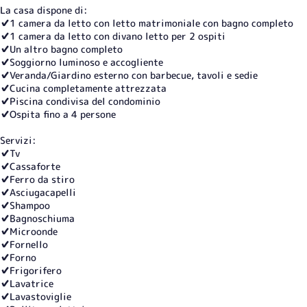
La casa dispone di:
✔️1 camera da letto con letto matrimoniale con bagno completo
✔️1 camera da letto con divano letto per 2 ospiti
✔️Un altro bagno completo
✔️Soggiorno luminoso e accogliente
✔️Veranda/Giardino esterno con barbecue, tavoli e sedie
✔️Cucina completamente attrezzata
✔️Piscina condivisa del condominio
✔️Ospita fino a 4 persone
Servizi:
✔️Tv
✔️Cassaforte
✔️Ferro da stiro
✔️Asciugacapelli
✔️Shampoo
✔️Bagnoschiuma
✔️Microonde
✔️Fornello
✔️Forno
✔️Frigorifero
✔️Lavatrice
✔️Lavastoviglie