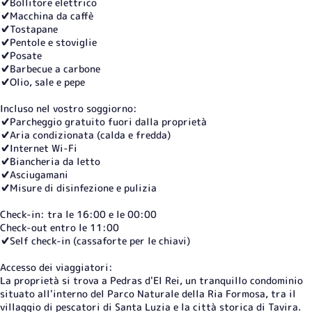
✔️Bollitore elettrico
✔️Macchina da caffè
✔️Tostapane
✔️Pentole e stoviglie
✔️Posate
✔️Barbecue a carbone
✔️Olio, sale e pepe
Incluso nel vostro soggiorno:
✔️Parcheggio gratuito fuori dalla proprietà
✔️Aria condizionata (calda e fredda)
✔️Internet Wi-Fi
✔️Biancheria da letto
✔️Asciugamani
✔️Misure di disinfezione e pulizia
Check-in: tra le 16:00 e le 00:00
Check-out entro le 11:00
✔️Self check-in (cassaforte per le chiavi)
Accesso dei viaggiatori:
La proprietà si trova a Pedras d'El Rei, un tranquillo condominio
situato all'interno del Parco Naturale della Ria Formosa, tra il
villaggio di pescatori di Santa Luzia e la città storica di Tavira.