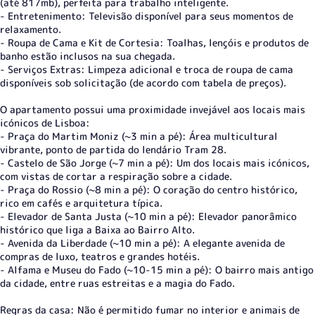
(até 817mb), perfeita para trabalho inteligente.
- Entretenimento: Televisão disponível para seus momentos de
relaxamento.
- Roupa de Cama e Kit de Cortesia: Toalhas, lençóis e produtos de
banho estão inclusos na sua chegada.
- Serviços Extras: Limpeza adicional e troca de roupa de cama
disponíveis sob solicitação (de acordo com tabela de preços).
O apartamento possui uma proximidade invejável aos locais mais
icónicos de Lisboa:
- Praça do Martim Moniz (~3 min a pé): Área multicultural
vibrante, ponto de partida do lendário Tram 28.
- Castelo de São Jorge (~7 min a pé): Um dos locais mais icónicos,
com vistas de cortar a respiração sobre a cidade.
- Praça do Rossio (~8 min a pé): O coração do centro histórico,
rico em cafés e arquitetura típica.
- Elevador de Santa Justa (~10 min a pé): Elevador panorâmico
histórico que liga a Baixa ao Bairro Alto.
- Avenida da Liberdade (~10 min a pé): A elegante avenida de
compras de luxo, teatros e grandes hotéis.
- Alfama e Museu do Fado (~10-15 min a pé): O bairro mais antigo
da cidade, entre ruas estreitas e a magia do Fado.
Regras da casa: Não é permitido fumar no interior e animais de