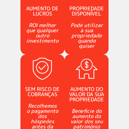
AUMENTO DE
PROPRIEDADE
LUCROS
DISPONÍVEL
ROI melhor
Pode utilizar
que qualquer
a sua
outro
propriedade
investimento
quando
quiser
SEM RISCO DE
AUMENTO DO
COBRANÇAS
VALOR DA SUA
PROPRIEDADE
Recolhemos
o pagamento
Beneficie do
dos
aumento do
hóspedes
valor dos seu
antes da
património